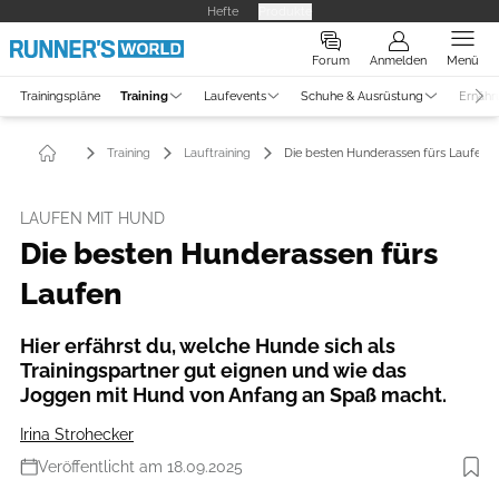
Hefte
Produkte
Forum
Anmelden
Menü
Trainingspläne
Training
Laufevents
Schuhe & Ausrüstung
Ernähr
Training
Lauftraining
Die besten Hunderassen fürs Laufen
LAUFEN MIT HUND
Die besten Hunderassen fürs
Laufen
Hier erfährst du, welche Hunde sich als
Trainingspartner gut eignen und wie das
Joggen mit Hund von Anfang an Spaß macht.
Irina Strohecker
Veröffentlicht am 18.09.2025
Foto: iStockphoto