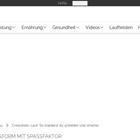
Hefte
Produkte
üstung
Ernährung
Gesundheit
Videos
Laufhelden
ng
Crescendo-Lauf: So trainierst du schneller und smarter
SFORM MIT SPASSFAKTOR