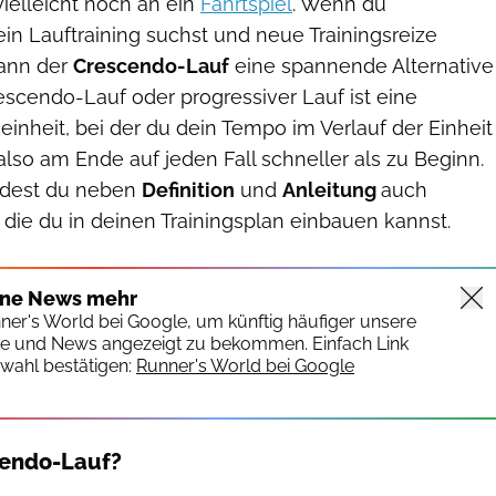
 vielleicht noch an ein
Fahrtspiel
. Wenn du
in Lauftraining suchst und neue Trainingsreize
kann der
Crescendo-Lauf
eine spannende Alternative
escendo-Lauf oder progressiver Lauf ist eine
seinheit, bei der du dein Tempo im Verlauf der Einheit
 also am Ende auf jeden Fall schneller als zu Beginn.
indest du neben
Definition
und
Anleitung
auch
die du in deinen Trainingsplan einbauen kannst.
ine News mehr
nner's World bei Google, um künftig häufiger unsere
te und News angezeigt zu bekommen. Einfach Link
wahl bestätigen:
Runner's World bei Google
cendo-Lauf?