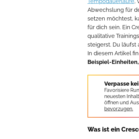
Tempodauerläufe
,
Abwechslung für de
setzen möchtest, 
für dich sein. Ein
Cr
qualitative Training
steigerst. Du läufst
In diesem Artikel f
Beispiel-Einheiten,
Verpasse ke
Favorisiere Ru
neuesten Inhal
öffnen und Aus
bevorzugen.
Was ist ein Cres