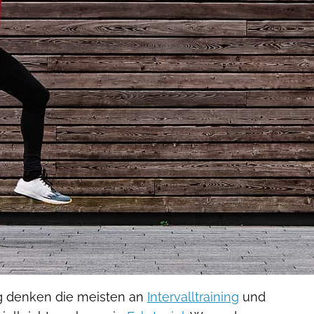
g denken die meisten an
Intervalltraining
und