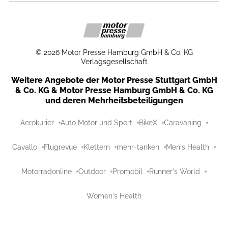
©
2026
Motor Presse Hamburg GmbH & Co. KG
Verlagsgesellschaft
Weitere Angebote der Motor Presse Stuttgart GmbH
& Co. KG & Motor Presse Hamburg GmbH & Co. KG
und deren Mehrheitsbeteiligungen
Aerokurier
Auto Motor und Sport
BikeX
Caravaning
Cavallo
Flugrevue
Klettern
mehr-tanken
Men's Health
Motorradonline
Outdoor
Promobil
Runner's World
Women's Health