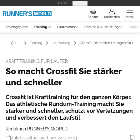
Hefte
Produkte
Forum
Anmelden
Menü
Trainingspläne
Training
Laufevents
Schuhe & Ausrüstung
Ernähr
Training
Lauftraining
Crossfit: Die besten Übungen für Läuf
KRAFTTRAINING FÜR LÄUFER
So macht Crossfit Sie stärker
und schneller
Crossfit ist Krafttraining für den ganzen Körper.
Das athletische Rundum-Training macht Sie
stärker und schneller, schützt vor Verletzungen
und verbessert den Laufstil.
Redaktion RUNNER'S WORLD
Zuletzt aktualisiert am 22.11.2023