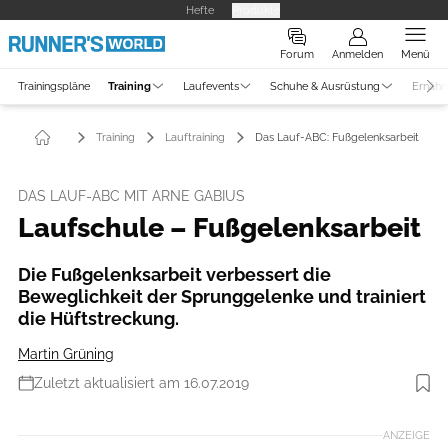
Hefte
Produkte
Forum
Anmelden
Menü
Trainingspläne
Training
Laufevents
Schuhe & Ausrüstung
Ernähr
Training
Lauftraining
Das Lauf-ABC: Fußgelenksarbeit
DAS LAUF-ABC MIT ARNE GABIUS
Laufschule – Fußgelenksarbeit
Die Fußgelenksarbeit verbessert die
Beweglichkeit der Sprunggelenke und trainiert
die Hüftstreckung.
Martin Grüning
Zuletzt aktualisiert am 16.07.2019
Foto: RUNNER’S WORLD
ANZEIGE