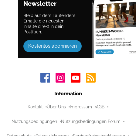
Newsletter
Bleib auf dem Laufenden!
Erhalte die neuesten
Inhalte direkt in dein
Postfach.
Kostenlos abonnieren
Information
Kontakt
Über Uns
Impressum
AGB
Nutzungsbedingungen
Nutzungsbedingungen Forum
Datenschutz
Privacy Manager
Barrierefreiheitserklaerung