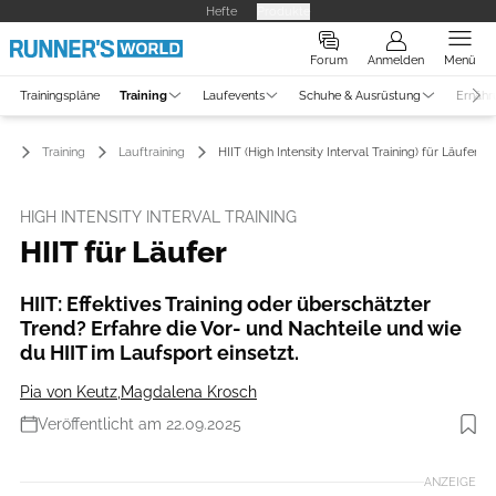
Hefte
Produkte
Forum
Anmelden
Menü
Trainingspläne
Training
Laufevents
Schuhe & Ausrüstung
Ernähr
Training
Lauftraining
HIIT (High Intensity Interval Training) für Läufer
HIGH INTENSITY INTERVAL TRAINING
HIIT für Läufer
HIIT: Effektives Training oder überschätzter
Trend? Erfahre die Vor- und Nachteile und wie
du HIIT im Laufsport einsetzt.
Pia von Keutz
,
Magdalena Krosch
Veröffentlicht am 22.09.2025
Foto: iStockphoto
ANZEIGE