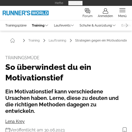
Hefte
Produkte
Forum
Anmelden
Menü
Trainingspläne
Training
Laufevents
Schuhe & Ausrüstung
Ernähr
Training
Lauftraining
Strategien gegen ein Motivationstief
TRAININGSMÜDE
So überwindest du ein
Motivationstief
Ein Motivationstief kann verschiedene
Ursachen haben. Lerne, diese zu deuten und
die richtigen Methoden dagegen zu
entwickeln.
Lena Krey
Veröffentlicht am 30.06.2023