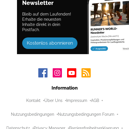
Newsletter
Bleib auf dem Laufenden!
Erhalte die neuesten
Inhalte direkt in dein
Postfach.
Kostenlos abonnieren
Information
Kontakt
Über Uns
Impressum
AGB
Nutzungsbedingungen
Nutzungsbedingungen Forum
Datenschutz
Privacy Manager
Barrierefreiheitserklaerung