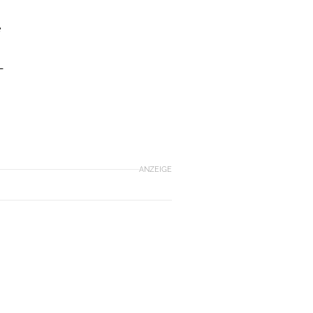
e
-
ANZEIGE