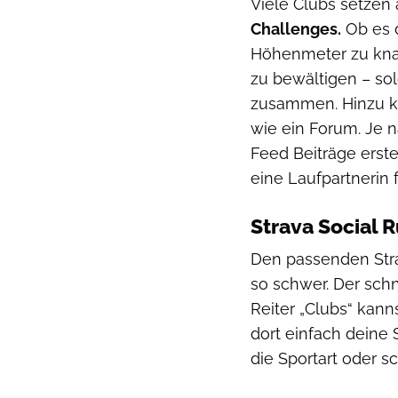
Viele Clubs setzen
Challenges.
Ob es 
Höhenmeter zu knac
zu bewältigen – so
zusammen. Hinzu 
wie ein Forum. Je n
Feed Beiträge erst
eine Laufpartnerin
Strava Social R
Den passenden Strav
so schwer. Der schn
Reiter „Clubs“ kann
dort einfach deine 
die Sportart oder 