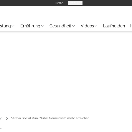
Hefte
Produkte
üstung
Ernährung
Gesundheit
Videos
Laufhelden
ng
Strava Social Run Clubs: Gemeinsam mehr erreichen
F