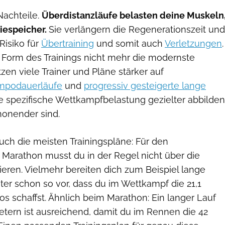
Nachteile.
Überdistanzläufe belasten deine Muskeln
iespeicher.
Sie verlängern die Regenerationszeit und
Risiko für
Übertraining
und somit auch
Verletzungen
.
 Form des Trainings nicht mehr die modernste
en viele Trainer und Pläne stärker auf
mpodauerläufe
und
progressiv gesteigerte lange
die spezifische Wettkampfbelastung gezielter abbilden
honender sind.
ch die meisten Trainingspläne: Für den
Marathon musst du in der Regel nicht über die
nieren. Vielmehr bereiten dich zum Beispiel lange
ter schon so vor, dass du im Wettkampf die 21,1
s schaffst. Ähnlich beim Marathon: Ein langer Lauf
etern ist ausreichend, damit du im Rennen die 42