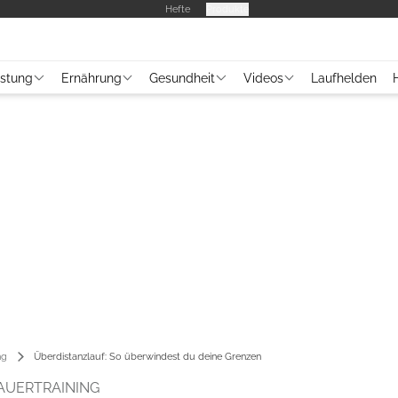
Hefte
Produkte
üstung
Ernährung
Gesundheit
Videos
Laufhelden
ng
Überdistanzlauf: So überwindest du deine Grenzen
AUERTRAINING