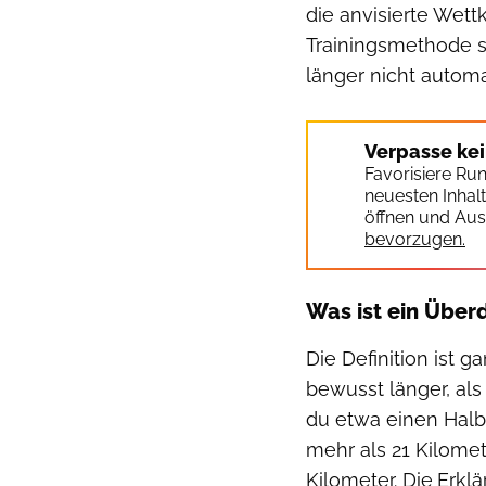
die anvisierte Wett
Trainingsmethode st
länger nicht automa
Verpasse ke
Favorisiere Ru
neuesten Inhal
öffnen und Aus
bevorzugen.
Was ist ein Über
Die Definition ist 
bewusst länger, als
du etwa einen Halb
mehr als 21 Kilome
Kilometer. Die
Erklä