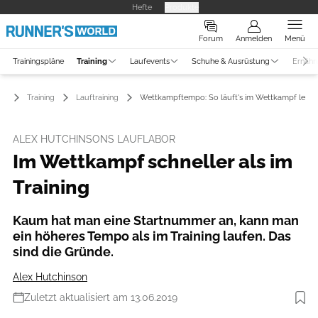
Hefte
Produkte
Forum
Anmelden
Menü
Trainingspläne
Training
Laufevents
Schuhe & Ausrüstung
Ernähr
Training
Lauftraining
Wettkampftempo: So läuft's im Wettkampf leicht
ALEX HUTCHINSONS LAUFLABOR
Im Wettkampf schneller als im
Training
Kaum hat man eine Startnummer an, kann man
ein höheres Tempo als im Training laufen. Das
sind die Gründe.
Alex Hutchinson
Zuletzt aktualisiert am 13.06.2019
Foto: iStockphoto