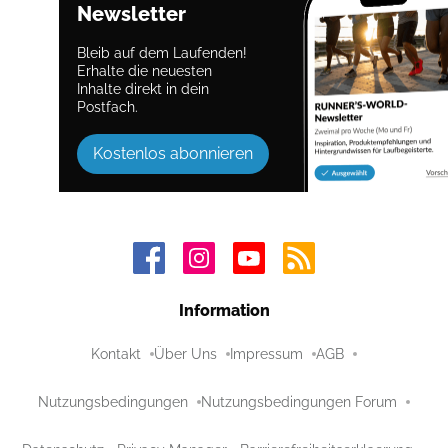
Newsletter
Bleib auf dem Laufenden!
Erhalte die neuesten
Inhalte direkt in dein
Postfach.
Kostenlos abonnieren
Information
Kontakt
Über Uns
Impressum
AGB
Nutzungsbedingungen
Nutzungsbedingungen Forum