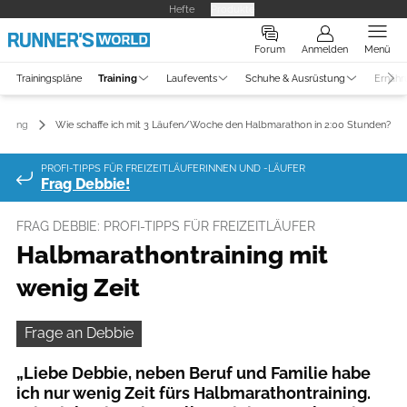
Hefte
Produkte
Forum
Anmelden
Menü
Trainingspläne
Training
Laufevents
Schuhe & Ausrüstung
Ernähr
raining
Wie schaffe ich mit 3 Läufen/Woche den Halbmarathon in 2:00 Stunden?
PROFI-TIPPS FÜR FREIZEITLÄUFERINNEN UND -LÄUFER
Frag Debbie!
FRAG DEBBIE: PROFI-TIPPS FÜR FREIZEITLÄUFER
Halbmarathontraining mit
wenig Zeit
Frage an Debbie
„Liebe Debbie, neben Beruf und Familie habe
ich nur wenig Zeit fürs Halbmarathontraining.