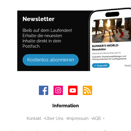
Newsletter
Bleib auf dem Laufenden!
Erhalte die neuesten
Inhalte direkt in dein
Postfach.
Kostenlos abonnieren
Information
Kontakt
Über Uns
Impressum
AGB