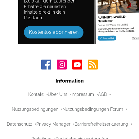
Bleib auf dem Laufenden!
Erhalte die neuesten
Inhalte direkt in dein
Postfach.
Kostenlos abonnieren
Information
Kontakt
Über Uns
Impressum
AGB
Nutzungsbedingungen
Nutzungsbedingungen Forum
Datenschutz
Privacy Manager
Barrierefreiheitserklaerung
Praktikum
Digitalabo hier widerrufen