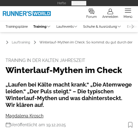
Hefte
Produkte
Forum
Anmelden
Menü
Trainingspläne
Training
Laufevents
Schuhe & Ausrüstung
Ernähr
ng
Lauftraining
Winterlauf-Mythen im Check: So kommst du gut durch den Wi
TRAINING IN DER KALTEN JAHRESZEIT
Winterlauf-Mythen im Check
„Laufen bei Kälte macht krank.“ „Die Atemwege
leiden.“ „Der Puls steigt.“ – Die typischen
Winterlauf-Mythen und was dahintersteckt.
Wir klären auf.
Magdalena Krosch
Veröffentlicht am 19.12.2025
Foto: Getty Images