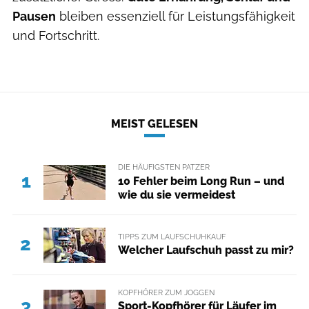
Pausen
bleiben essenziell für Leistungsfähigkeit
und Fortschritt.
MEIST GELESEN
DIE HÄUFIGSTEN PATZER
1
10 Fehler beim Long Run – und
wie du sie vermeidest
TIPPS ZUM LAUFSCHUHKAUF
2
Welcher Laufschuh passt zu mir?
KOPFHÖRER ZUM JOGGEN
3
Sport-Kopfhörer für Läufer im