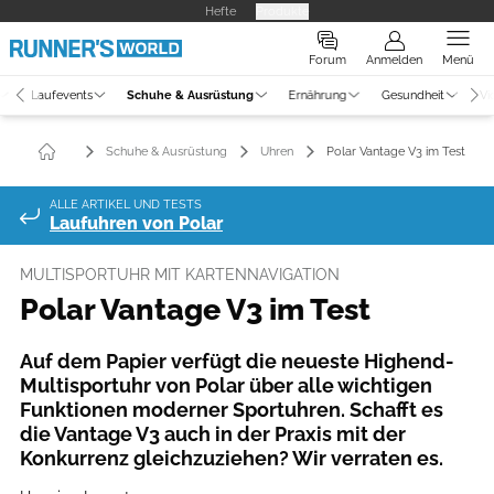
Hefte
Produkte
Forum
Anmelden
Menü
Laufevents
Schuhe & Ausrüstung
Ernährung
Gesundheit
Vi
Schuhe & Ausrüstung
Uhren
Polar Vantage V3 im Test
ALLE ARTIKEL UND TESTS
Laufuhren von Polar
MULTISPORTUHR MIT KARTENNAVIGATION
Polar Vantage V3 im Test
Auf dem Papier verfügt die neueste Highend-
Multisportuhr von Polar über alle wichtigen
Funktionen moderner Sportuhren. Schafft es
die Vantage V3 auch in der Praxis mit der
Konkurrenz gleichzuziehen? Wir verraten es.