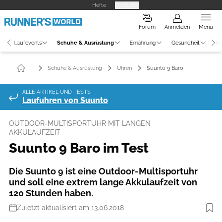
Hefte
Produkte
Forum
Anmelden
Menü
Laufevents
Schuhe & Ausrüstung
Ernährung
Gesundheit
Vi
Schuhe & Ausrüstung
Uhren
Suunto 9 Baro
ALLE ARTIKEL UND TESTS
Laufuhren von Suunto
OUTDOOR-MULTISPORTUHR MIT LANGEN
AKKULAUFZEIT
Suunto 9 Baro im Test
Die Suunto 9 ist eine Outdoor-Multisportuhr
und soll eine extrem lange Akkulaufzeit von
120 Stunden haben.
Zuletzt aktualisiert am 13.06.2018
Foto: Hersteller