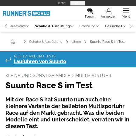
Hefte
Produkte
Forum
Anmelden
Menü
Laufevents
Schuhe & Ausrüstung
Ernährung
Gesundheit
Vi
Schuhe & Ausrüstung
Uhren
Suunto Race S im Test
ALLE ARTIKEL UND TESTS
Laufuhren von Suunto
KLEINE UND GÜNSTIGE AMOLED-MULTISPORTUHR
Suunto Race S im Test
Mit der Race S hat Suunto nun auch eine
kleinere Variante der beliebten Multisportuhr
Race auf den Markt gebracht. Was die beiden
Modelle eint und unterscheidet, verraten wir in
diesem Test.