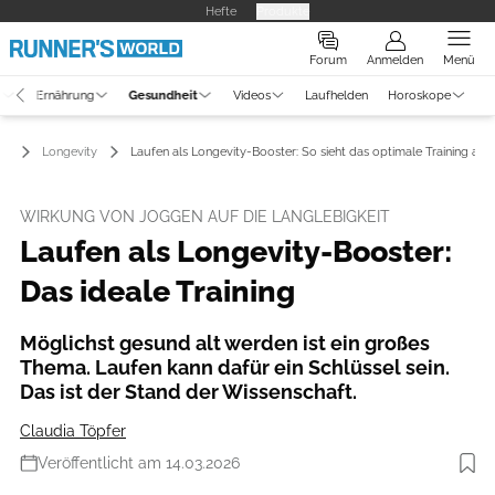
Hefte
Produkte
Forum
Anmelden
Menü
g
Ernährung
Gesundheit
Videos
Laufhelden
Horoskope
it
Longevity
Laufen als Longevity-Booster: So sieht das optimale Training aus
WIRKUNG VON JOGGEN AUF DIE LANGLEBIGKEIT
Laufen als Longevity-Booster:
Das ideale Training
Möglichst gesund alt werden ist ein großes
Thema. Laufen kann dafür ein Schlüssel sein.
Das ist der Stand der Wissenschaft.
Claudia Töpfer
Veröffentlicht am 14.03.2026
Foto: Getty Images