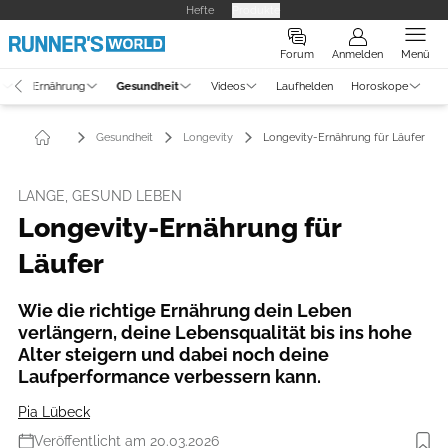
Hefte
Produkte
Forum
Anmelden
Menü
g
Ernährung
Gesundheit
Videos
Laufhelden
Horoskope
Gesundheit
Longevity
Longevity-Ernährung für Läufer
LANGE, GESUND LEBEN
Longevity-Ernährung für
Läufer
Wie die richtige Ernährung dein Leben
verlängern, deine Lebensqualität bis ins hohe
Alter steigern und dabei noch deine
Laufperformance verbessern kann.
Pia Lübeck
Veröffentlicht am 20.03.2026