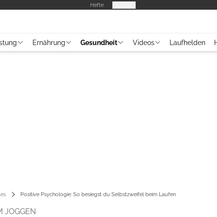
Hefte
Produkte
stung
Ernährung
Gesundheit
Videos
Laufhelden
les
Positive Psychologie: So besiegst du Selbstzweifel beim Laufen
M JOGGEN