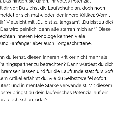
 Das hindert sie daran, ihr volles Potenzial
l dir vor: Du ziehst die Laufschuhe an, doch noch
meldet er sich mal wieder: der innere Kritiker. Womit
ir? Vielleicht mit „Du bist zu langsam“, „Du bist zu dic
as wird peinlich, denn alle starren mich an“? Diese
echten inneren Monologe kennen viele
und -anfänger, aber auch Fortgeschrittene.
 du lernst, diesen inneren Kritiker nicht mehr als
Trainingspartner zu betrachten? Dann würdest du dic
bremsen lassen und für die Laufrunde statt fürs Sof
em Artikel erfährst du, wie du Selbstzweifel sofort
eutest und in mentale Stärke verwandelst. Mit diesem
oster bringst du dein läuferisches Potenzial auf ein
äre doch schön, oder?