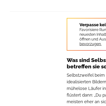
Verpasse ke
Favorisiere Ru
neuesten Inhal
öffnen und Aus
bevorzugen.
Was sind Selb
betreffen sie s
Selbstzweifel beim
idealisierten Bilder
mühelose Läufer in 
flüstert dann: „Du p
meisten eher an sich