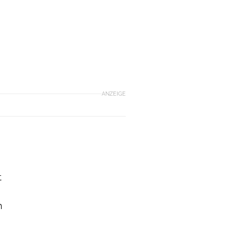
ANZEIGE
t
h