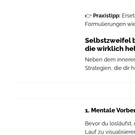
👉
Praxistipp:
Erset
Formulierungen wie „
Selbstzweifel 
die wirklich he
Neben dem inneren 
Strategien, die dir
1. Mentale Vorber
Bevor du losläufst,
Lauf zu visualisier