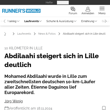
Hefte
Produkte
Forum
Anmelden
Menü
ne
Training
Laufevents
Schuhe & Ausrüstung
Ernährung
Gesun
Laufevents
News & Fotos
Abdilaahi steigert sich in Lille deutlich
10 KILOMETER IN LILLE
Abdilaahi steigert sich in Lille
deutlich
Mohamed Abdilaahi wurde in Lille zum
zweitschnellsten deutschen 10-km-Läufer
aller Zeiten. Étienne Daguinos lief
Europarekord.
Jörg Wenig
Veröffentlicht am 18.11.2024