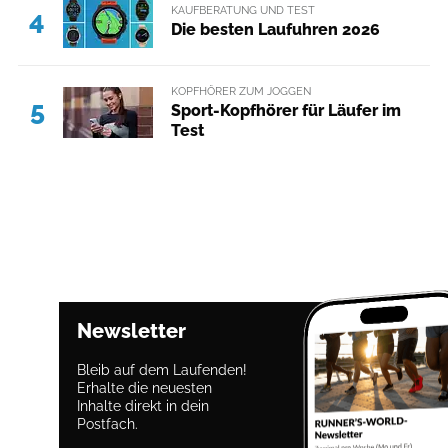
KAUFBERATUNG UND TEST
4
Die besten Laufuhren 2026
KOPFHÖRER ZUM JOGGEN
5
Sport-Kopfhörer für Läufer im
Test
Newsletter
Bleib auf dem Laufenden!
Erhalte die neuesten
Inhalte direkt in dein
Postfach.