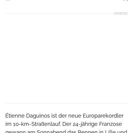
Foto: RUNNER'S WORLD
ANZEIGE
Étienne Daguinos ist der neue Europarekordler
im 10-km-Straßenlauf. Der 24-jährige Franzose
gewann am Sonnabend das Rennen in Lille und