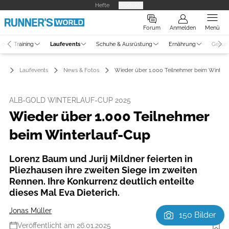
Hefte
Produkte
Forum
Anmelden
Menü
ne
Training
Laufevents
Schuhe & Ausrüstung
Ernährung
Gesun
Laufevents
News & Fotos
Wieder über 1.000 Teilnehmer beim Winter
ALB-GOLD WINTERLAUF-CUP 2025
Wieder über 1.000 Teilnehmer
beim Winterlauf-Cup
Lorenz Baum und Jurij Mildner feierten in
Pliezhausen ihre zweiten Siege im zweiten
Rennen. Ihre Konkurrenz deutlich enteilte
dieses Mal Eva Dieterich.
Jonas Müller
150 Bilder
Veröffentlicht am 26.01.2025