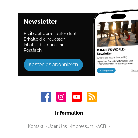
Newsletter
Bleib auf dem Laufenden!
Erhalte die neuesten
Inhalte direkt in dein
Postfach.
Kostenlos abonnieren
Information
Kontakt
Über Uns
Impressum
AGB