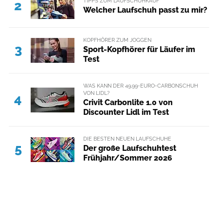
TIPPS ZUM LAUFSCHUHKAUF
2
Welcher Laufschuh passt zu mir?
KOPFHÖRER ZUM JOGGEN
3
Sport-Kopfhörer für Läufer im
Test
WAS KANN DER 49,99-EURO-CARBONSCHUH
VON LIDL?
4
Crivit Carbonlite 1.0 von
Discounter Lidl im Test
DIE BESTEN NEUEN LAUFSCHUHE
5
Der große Laufschuhtest
Frühjahr/Sommer 2026