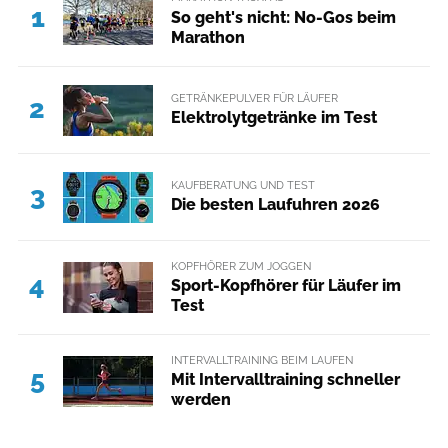
1
So geht's nicht: No-Gos beim
Marathon
GETRÄNKEPULVER FÜR LÄUFER
2
Elektrolytgetränke im Test
KAUFBERATUNG UND TEST
3
Die besten Laufuhren 2026
KOPFHÖRER ZUM JOGGEN
4
Sport-Kopfhörer für Läufer im
Test
INTERVALLTRAINING BEIM LAUFEN
5
Mit Intervalltraining schneller
werden