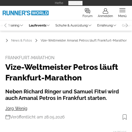
Hefte
Produkte
Forum
Anmelden
Menü
ne
Training
Laufevents
Schuhe & Ausrüstung
Ernährung
Gesun
ts
News & Fotos
Vize-Weltmeister Amanal Petros läuft Frankfurt-Marathon
FRANKFURT-MARATHON
Vize-Weltmeister Petros läuft
Frankfurt-Marathon
Neben Richard Ringer und Samuel Fitwi wird
auch Amanal Petros in Frankfurt starten.
Jörg Wenig
Veröffentlicht am 28.05.2026
Foto: Mainova Frankfurt Marathon / Andreas Arnold