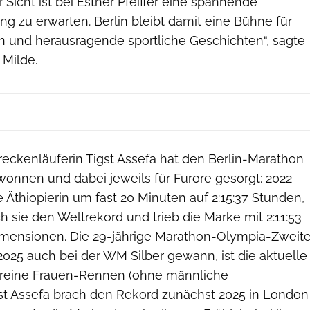
Sicht ist bei Esther Pfeiffer eine spannende
g zu erwarten. Berlin bleibt damit eine Bühne für
 und herausragende sportliche Geschichten“, sagte
 Milde.
treckenläuferin Tigst Assefa hat den Berlin-Marathon
wonnen und dabei jeweils für Furore gesorgt: 2022
e Äthiopierin um fast 20 Minuten auf 2:15:37 Stunden,
ch sie den Weltrekord und trieb die Marke mit 2:11:53
mensionen. Die 29-jährige Marathon-Olympia-Zweit
 2025 auch bei der WM Silber gewann, ist die aktuelle
r reine Frauen-Rennen (ohne männliche
t Assefa brach den Rekord zunächst 2025 in London