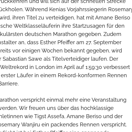
ückkehren und will sich auf der schnellen Strecke
ückholen. Während Kenias Vorjahrssiegerin Rosemar
ird, ihren Titel zu verteidigen, hat mit Amane Beriso
ische Weltklasseläuferin ihre Startzusagen für den
akulärsten deutschen Marathon gegeben. Zudem
stalter an, dass Esther Pfeiffer am 27. September
bereits vor einigen Wochen bekannt gegeben, wird
Sabastian Sawe als Titelverteidiger laufen. Der
Weltrekord in London im April auf 1:59:30 verbessert
 erster Läufer in einem Rekord-konformen Rennen
arriere.
rathon verspricht einmal mehr eine Veranstaltung
 werden. Wir freuen uns über das hochklassige
Athletinnen wie Tigst Assefa, Amane Beriso und der
 Rosemary Wanjiru ein packendes Rennen verspricht.