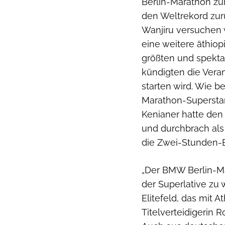
Berlin-Marathon zur
den Weltrekord zur
Wanjiru versuchen w
eine weitere äthiop
größten und spekt
kündigten die Veran
starten wird. Wie 
Marathon-Superstar 
Kenianer hatte den 
und durchbrach als
die Zwei-Stunden-B
„Der BMW Berlin-Ma
der Superlative zu
Elitefeld, das mit 
Titelverteidigerin