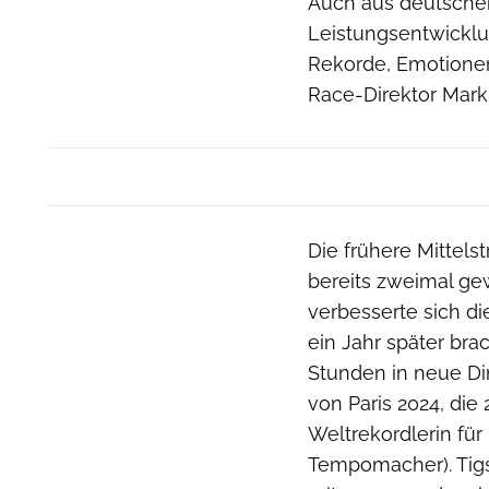
Auch aus deutscher 
Leistungsentwicklun
Rekorde, Emotionen
Race-Direktor Mark
Die frühere Mittels
bereits zweimal ge
verbesserte sich di
ein Jahr später bra
Stunden in neue Di
von Paris 2024, die
Weltrekordlerin fü
Tempomacher). Tigs