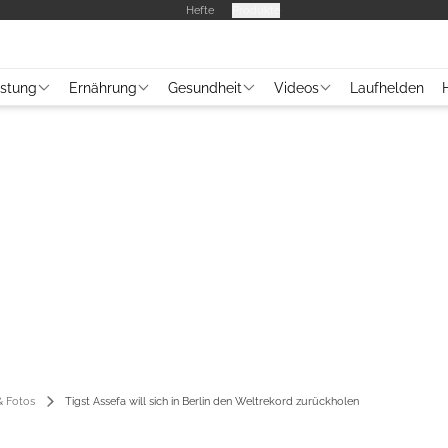
Hefte
Produkte
üstung
Ernährung
Gesundheit
Videos
Laufhelden
 Fotos
Tigst Assefa will sich in Berlin den Weltrekord zurückholen