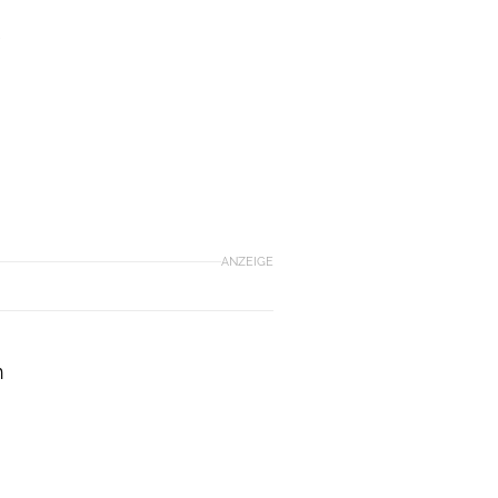
e
n
ANZEIGE
n