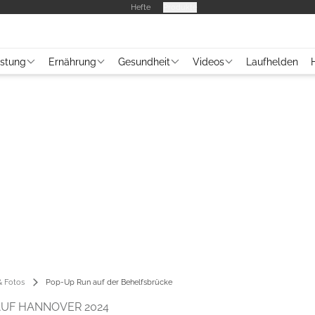
Hefte
Produkte
üstung
Ernährung
Gesundheit
Videos
Laufhelden
 Fotos
Pop-Up Run auf der Behelfsbrücke
UF HANNOVER 2024