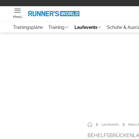
Menü
Trainingspläne
Training
Laufevents
Schuhe & Ausr
Laufevents
News &
BEHELFSBRÜCKENLA