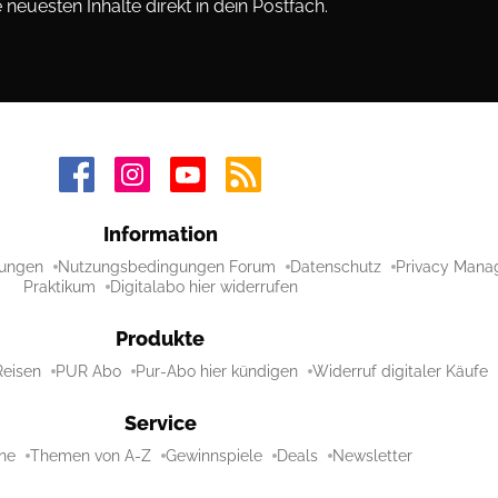
neuesten Inhalte direkt in dein Postfach.
Information
ungen
Nutzungsbedingungen Forum
Datenschutz
Privacy Mana
Praktikum
Digitalabo hier widerrufen
Produkte
Reisen
PUR Abo
Pur-Abo hier kündigen
Widerruf digitaler Käufe
Service
ne
Themen von A-Z
Gewinnspiele
Deals
Newsletter