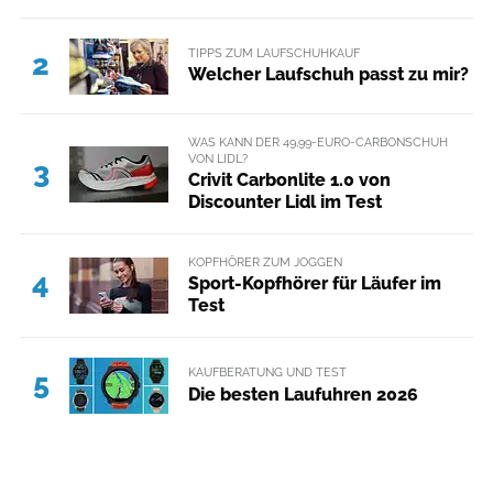
TIPPS ZUM LAUFSCHUHKAUF
2
Welcher Laufschuh passt zu mir?
WAS KANN DER 49,99-EURO-CARBONSCHUH
VON LIDL?
3
Crivit Carbonlite 1.0 von
Discounter Lidl im Test
KOPFHÖRER ZUM JOGGEN
4
Sport-Kopfhörer für Läufer im
Test
KAUFBERATUNG UND TEST
5
Die besten Laufuhren 2026