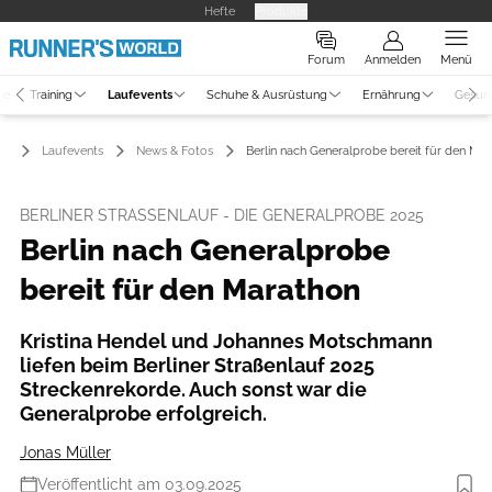
Hefte
Produkte
Forum
Anmelden
Menü
ne
Training
Laufevents
Schuhe & Ausrüstung
Ernährung
Gesun
Laufevents
News & Fotos
Berlin nach Generalprobe bereit für den Ma
BERLINER STRASSENLAUF - DIE GENERALPROBE 2025
Berlin nach Generalprobe
bereit für den Marathon
Kristina Hendel und Johannes Motschmann
liefen beim Berliner Straßenlauf 2025
Streckenrekorde. Auch sonst war die
Generalprobe erfolgreich.
Jonas Müller
Veröffentlicht am 03.09.2025