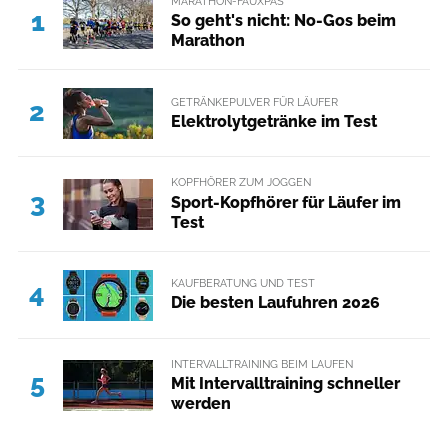
MARATHON-FAUXPAS
1
So geht's nicht: No-Gos beim
Marathon
GETRÄNKEPULVER FÜR LÄUFER
2
Elektrolytgetränke im Test
KOPFHÖRER ZUM JOGGEN
3
Sport-Kopfhörer für Läufer im
Test
KAUFBERATUNG UND TEST
4
Die besten Laufuhren 2026
INTERVALLTRAINING BEIM LAUFEN
5
Mit Intervalltraining schneller
werden