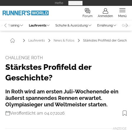
Hefte
Produkte
Forum
Anmelden
Menü
ne
Training
Laufevents
Schuhe & Ausrüstung
Ernährung
Gesun
Laufevents
News & Fotos
Stärkstes Profifeld der Geschich
CHALLENGE ROTH
Stärkstes Profifeld der
Geschichte?
In Roth wird am ersten Juli-Wochenende ein
äußerst spannendes Rennen erwartet.
Olympiasieger und Weltmeister starten.
Veröffentlicht am 04.07.2026
Foto: Marcel Hilger Photography
ANZEIGE