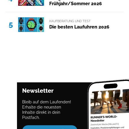
Frühjahr/Sommer 2026
KAUFBERATUNG UND TEST
5
Die besten Laufuhren 2026
Newsletter
Bleib auf dem Laufenden!
Erhalte die neuesten
Inhalte direkt in dein
Postfach.