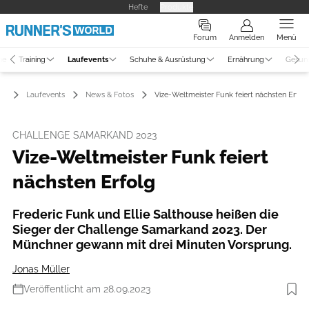
Hefte
Produkte
Forum
Anmelden
Menü
ne
Training
Laufevents
Schuhe & Ausrüstung
Ernährung
Gesun
Laufevents
News & Fotos
Vize-Weltmeister Funk feiert nächsten Erfol
CHALLENGE SAMARKAND 2023
Vize-Weltmeister Funk feiert
nächsten Erfolg
Frederic Funk und Ellie Salthouse heißen die
Sieger der Challenge Samarkand 2023. Der
Münchner gewann mit drei Minuten Vorsprung.
Jonas Müller
Veröffentlicht am 28.09.2023
Foto: Challenge Family