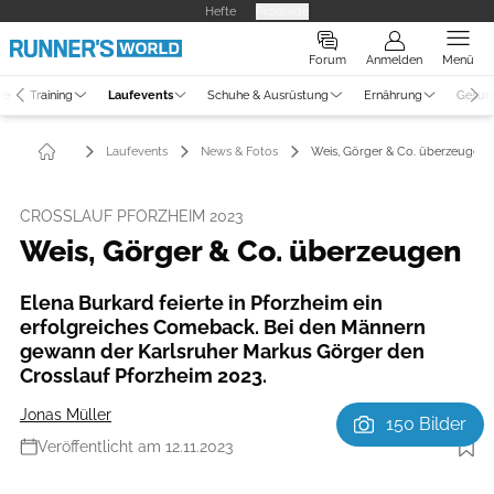
Hefte
Produkte
Forum
Anmelden
Menü
ne
Training
Laufevents
Schuhe & Ausrüstung
Ernährung
Gesun
Laufevents
News & Fotos
Weis, Görger & Co. überzeugen
CROSSLAUF PFORZHEIM 2023
Weis, Görger & Co. überzeugen
Elena Burkard feierte in Pforzheim ein
erfolgreiches Comeback. Bei den Männern
gewann der Karlsruher Markus Görger den
Crosslauf Pforzheim 2023.
Jonas Müller
150 Bilder
Veröffentlicht am 12.11.2023
Foto: Michael Ripberger