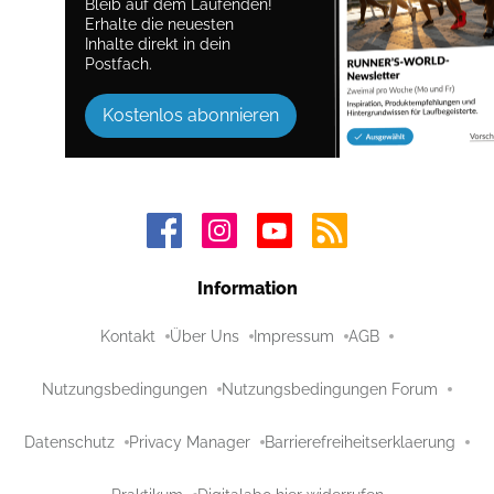
Bleib auf dem Laufenden!
Erhalte die neuesten
Inhalte direkt in dein
Postfach.
Kostenlos abonnieren
Information
Kontakt
Über Uns
Impressum
AGB
Nutzungsbedingungen
Nutzungsbedingungen Forum
Datenschutz
Privacy Manager
Barrierefreiheitserklaerung