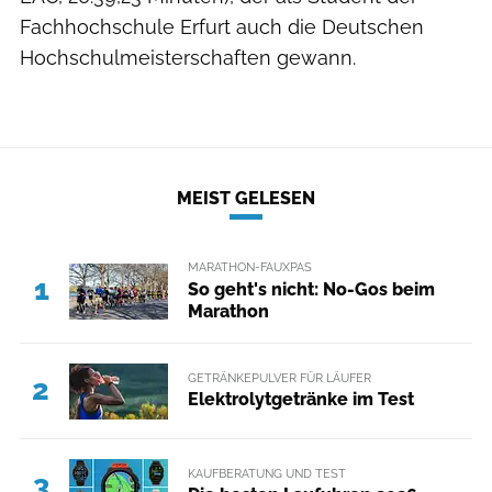
Fachhochschule Erfurt auch die Deutschen
Hochschulmeisterschaften gewann.
MEIST GELESEN
MARATHON-FAUXPAS
1
So geht's nicht: No-Gos beim
Marathon
GETRÄNKEPULVER FÜR LÄUFER
2
Elektrolytgetränke im Test
KAUFBERATUNG UND TEST
3