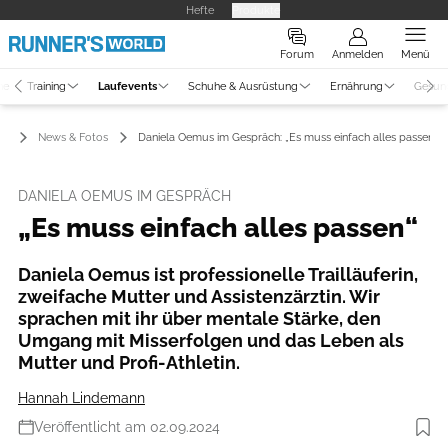
Hefte
Produkte
Forum
Anmelden
Menü
ne
Training
Laufevents
Schuhe & Ausrüstung
Ernährung
Gesun
ts
News & Fotos
Daniela Oemus im Gespräch: „Es muss einfach alles passen“
DANIELA OEMUS IM GESPRÄCH
„Es muss einfach alles passen“
Daniela Oemus ist professionelle Trailläuferin,
zweifache Mutter und Assistenzärztin. Wir
sprachen mit ihr über mentale Stärke, den
Umgang mit Misserfolgen und das Leben als
Mutter und Profi-Athletin.
Hannah Lindemann
Veröffentlicht am 02.09.2024
Foto: the.adventure.bakery