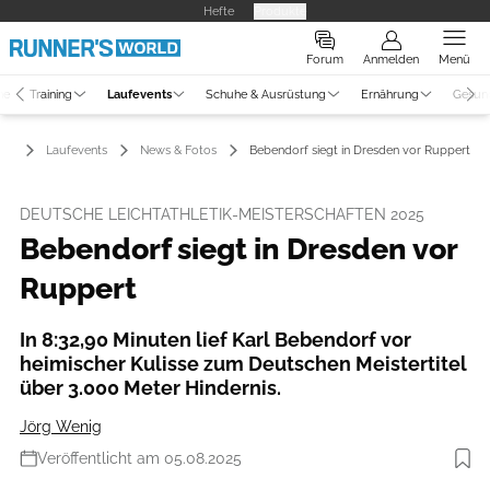
Hefte
Produkte
Forum
Anmelden
Menü
ne
Training
Laufevents
Schuhe & Ausrüstung
Ernährung
Gesun
Laufevents
News & Fotos
Bebendorf siegt in Dresden vor Ruppert
DEUTSCHE LEICHTATHLETIK-MEISTERSCHAFTEN 2025
Bebendorf siegt in Dresden vor
Ruppert
In 8:32,90 Minuten lief Karl Bebendorf vor
heimischer Kulisse zum Deutschen Meistertitel
über 3.000 Meter Hindernis.
Jörg Wenig
Veröffentlicht am 05.08.2025
Foto: DLV/Theo Kiefner