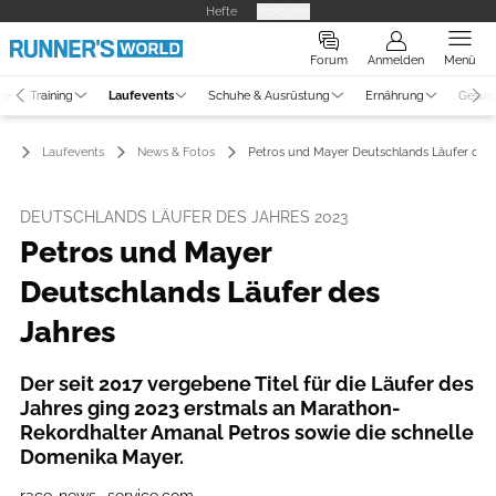
Hefte
Produkte
Forum
Anmelden
Menü
ne
Training
Laufevents
Schuhe & Ausrüstung
Ernährung
Gesun
Laufevents
News & Fotos
Petros und Mayer Deutschlands Läufer des 
DEUTSCHLANDS LÄUFER DES JAHRES 2023
Petros und Mayer
Deutschlands Läufer des
Jahres
Der seit 2017 vergebene Titel für die Läufer des
Jahres ging 2023 erstmals an Marathon-
Rekordhalter Amanal Petros sowie die schnelle
Domenika Mayer.
race-news -service.com