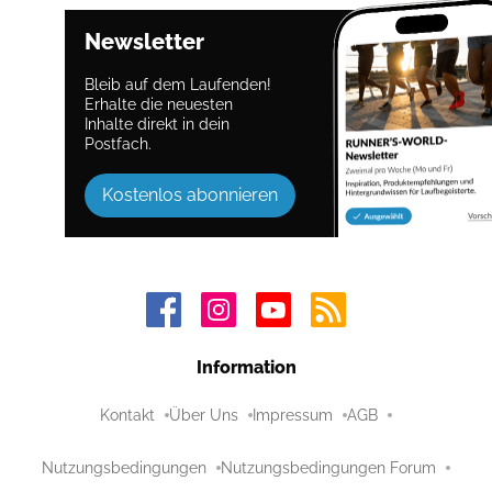
Newsletter
Bleib auf dem Laufenden!
Erhalte die neuesten
Inhalte direkt in dein
Postfach.
Kostenlos abonnieren
Information
Kontakt
Über Uns
Impressum
AGB
Nutzungsbedingungen
Nutzungsbedingungen Forum