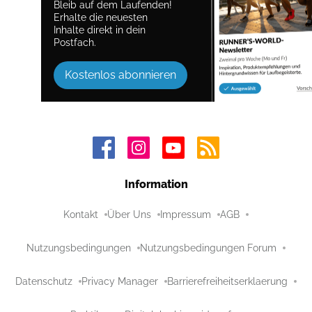
Bleib auf dem Laufenden!
Erhalte die neuesten
Inhalte direkt in dein
Postfach.
Kostenlos abonnieren
Information
Kontakt
Über Uns
Impressum
AGB
Nutzungsbedingungen
Nutzungsbedingungen Forum
Datenschutz
Privacy Manager
Barrierefreiheitserklaerung