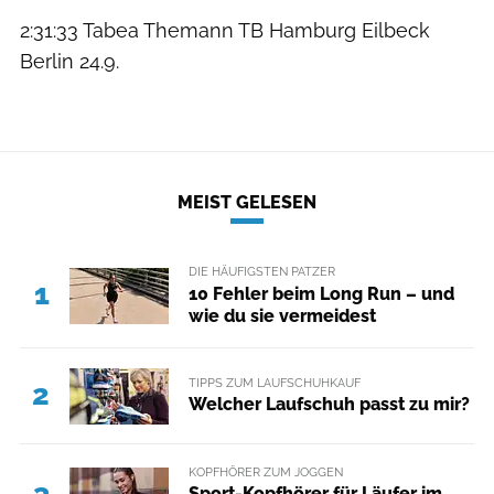
2:31:33 Tabea Themann TB Hamburg Eilbeck
Berlin 24.9.
MEIST GELESEN
DIE HÄUFIGSTEN PATZER
1
10 Fehler beim Long Run – und
wie du sie vermeidest
TIPPS ZUM LAUFSCHUHKAUF
2
Welcher Laufschuh passt zu mir?
KOPFHÖRER ZUM JOGGEN
3
Sport-Kopfhörer für Läufer im