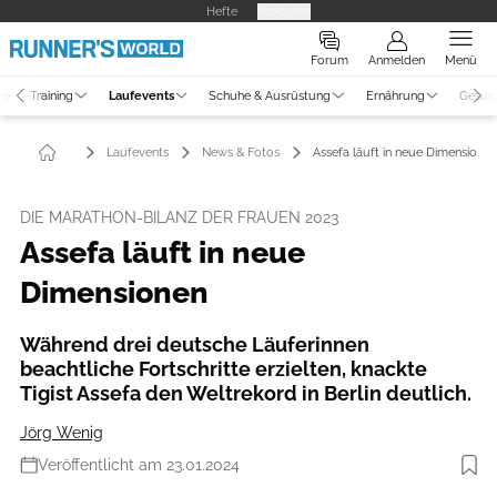
Hefte
Produkte
Forum
Anmelden
Menü
ne
Training
Laufevents
Schuhe & Ausrüstung
Ernährung
Gesun
Laufevents
News & Fotos
Assefa läuft in neue Dimensionen
DIE MARATHON-BILANZ DER FRAUEN 2023
Assefa läuft in neue
Dimensionen
Während drei deutsche Läuferinnen
beachtliche Fortschritte erzielten, knackte
Tigist Assefa den Weltrekord in Berlin deutlich.
Jörg Wenig
Veröffentlicht am 23.01.2024
Foto: Victah Sailer / photorun.net