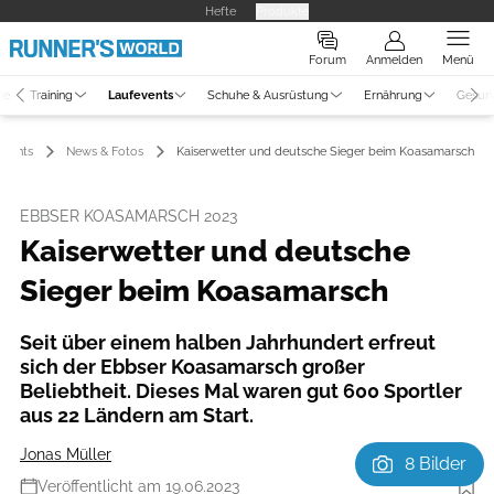
Hefte
Produkte
Forum
Anmelden
Menü
ne
Training
Laufevents
Schuhe & Ausrüstung
Ernährung
Gesun
events
News & Fotos
Kaiserwetter und deutsche Sieger beim Koasamarsch
EBBSER KOASAMARSCH 2023
Kaiserwetter und deutsche
Sieger beim Koasamarsch
Seit über einem halben Jahrhundert erfreut
sich der Ebbser Koasamarsch großer
Beliebtheit. Dieses Mal waren gut 600 Sportler
aus 22 Ländern am Start.
Jonas Müller
8 Bilder
Veröffentlicht am 19.06.2023