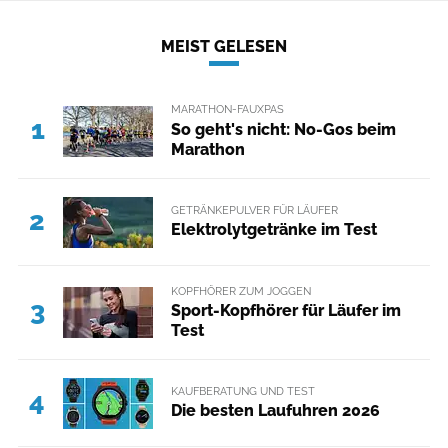
MEIST GELESEN
MARATHON-FAUXPAS
1
So geht's nicht: No-Gos beim
Marathon
GETRÄNKEPULVER FÜR LÄUFER
2
Elektrolytgetränke im Test
KOPFHÖRER ZUM JOGGEN
3
Sport-Kopfhörer für Läufer im
Test
KAUFBERATUNG UND TEST
4
Die besten Laufuhren 2026