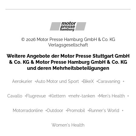
©
2026
Motor Presse Hamburg GmbH & Co. KG
Verlagsgesellschaft
Weitere Angebote der Motor Presse Stuttgart GmbH
& Co. KG & Motor Presse Hamburg GmbH & Co. KG
und deren Mehrheitsbeteiligungen
Aerokurier
Auto Motor und Sport
BikeX
Caravaning
Cavallo
Flugrevue
Klettern
mehr-tanken
Men's Health
Motorradonline
Outdoor
Promobil
Runner's World
Women's Health