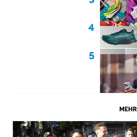
4
5
MEHR