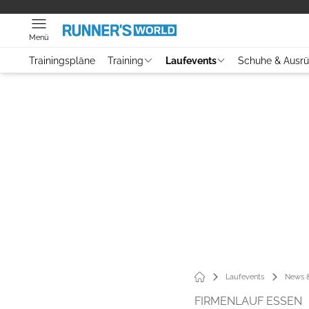
Menü
Trainingspläne
Training
Laufevents
Schuhe & Ausr
Laufevents
News &
FIRMENLAUF ESSEN