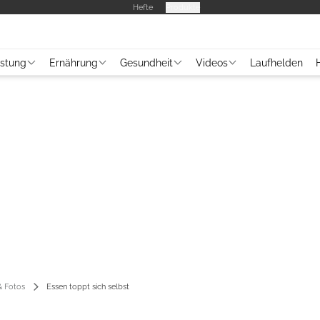
Hefte
Produkte
üstung
Ernährung
Gesundheit
Videos
Laufhelden
 Fotos
Essen toppt sich selbst