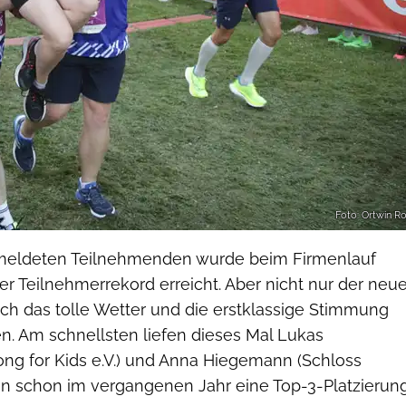
Foto: Ortwin R
emeldeten Teilnehmenden wurde beim Firmenlauf
r Teilnehmerrekord erreicht. Aber nicht nur der neu
ch das tolle Wetter und die erstklassige Stimmung
n. Am schnellsten liefen dieses Mal Lukas
ong for Kids e.V.) und Anna Hiegemann (Schloss
ten schon im vergangenen Jahr eine Top-3-Platzierun