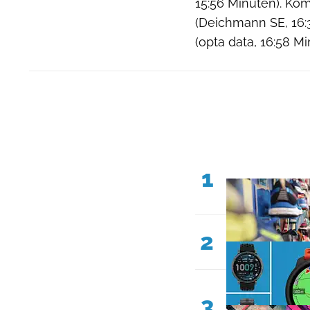
15:56 Minuten). Ko
(Deichmann SE, 16:
(opta data, 16:58 M
1
2
3