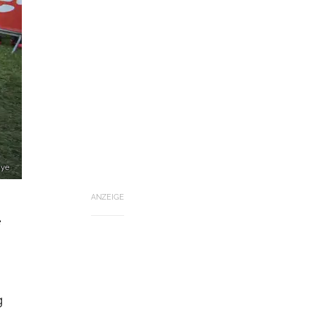
oye
ANZEIGE
e
g