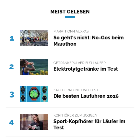
MEIST GELESEN
MARATHON-FAUXPAS
1
So geht's nicht: No-Gos beim
Marathon
GETRÄNKEPULVER FÜR LÄUFER
2
Elektrolytgetränke im Test
KAUFBERATUNG UND TEST
3
Die besten Laufuhren 2026
KOPFHÖRER ZUM JOGGEN
4
Sport-Kopfhörer für Läufer im
Test