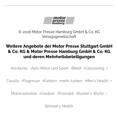
©
2026
Motor Presse Hamburg GmbH & Co. KG
Verlagsgesellschaft
Weitere Angebote der Motor Presse Stuttgart GmbH
& Co. KG & Motor Presse Hamburg GmbH & Co. KG
und deren Mehrheitsbeteiligungen
Aerokurier
Auto Motor und Sport
BikeX
Caravaning
Cavallo
Flugrevue
Klettern
mehr-tanken
Men's Health
Motorradonline
Outdoor
Promobil
Runner's World
Women's Health