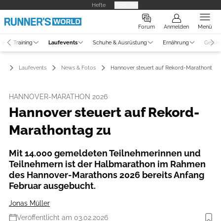
Hefte
Produkte
Forum
Anmelden
Menü
ne
Training
Laufevents
Schuhe & Ausrüstung
Ernährung
Gesun
Laufevents
News & Fotos
Hannover steuert auf Rekord-Marathontag 
HANNOVER-MARATHON 2026
Hannover steuert auf Rekord-
Marathontag zu
Mit 14.000 gemeldeten Teilnehmerinnen und
Teilnehmern ist der Halbmarathon im Rahmen
des Hannover-Marathons 2026 bereits Anfang
Februar ausgebucht.
Jonas Müller
Veröffentlicht am 03.02.2026