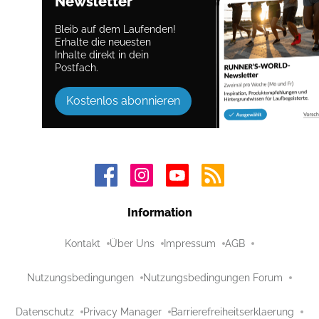
Newsletter
Bleib auf dem Laufenden!
Erhalte die neuesten
Inhalte direkt in dein
Postfach.
Kostenlos abonnieren
Information
Kontakt
Über Uns
Impressum
AGB
Nutzungsbedingungen
Nutzungsbedingungen Forum
Datenschutz
Privacy Manager
Barrierefreiheitserklaerung