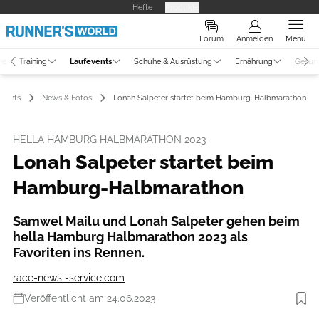
Hefte
Produkte
Forum
Anmelden
Menü
ne
Training
Laufevents
Schuhe & Ausrüstung
Ernährung
Gesun
events
News & Fotos
Lonah Salpeter startet beim Hamburg-Halbmarathon
HELLA HAMBURG HALBMARATHON 2023
Lonah Salpeter startet beim
Hamburg-Halbmarathon
Samwel Mailu und Lonah Salpeter gehen beim
hella Hamburg Halbmarathon 2023 als
Favoriten ins Rennen.
race-news -service.com
Veröffentlicht am 24.06.2023
Foto: photorun.net