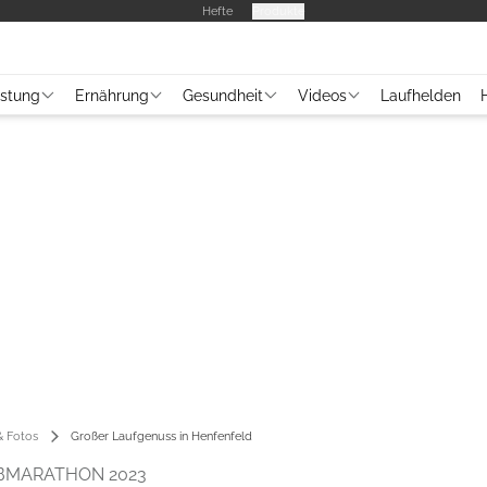
Hefte
Produkte
üstung
Ernährung
Gesundheit
Videos
Laufhelden
 Fotos
Großer Laufgenuss in Henfenfeld
BMARATHON 2023