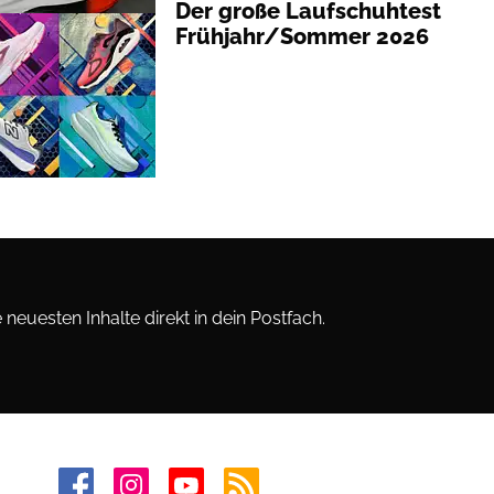
Der große Laufschuhtest
Frühjahr/Sommer 2026
neuesten Inhalte direkt in dein Postfach.