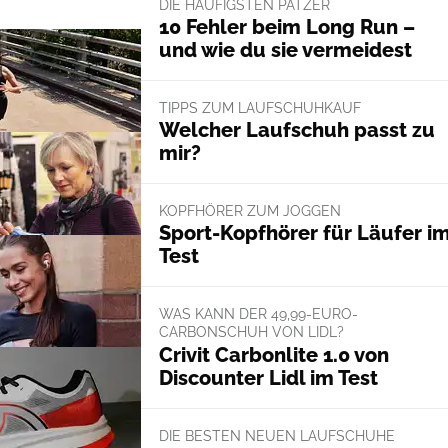
DIE HÄUFIGSTEN PATZER
10 Fehler beim Long Run –
und wie du sie vermeidest
TIPPS ZUM LAUFSCHUHKAUF
Welcher Laufschuh passt zu
mir?
KOPFHÖRER ZUM JOGGEN
Sport-Kopfhörer für Läufer i
Test
WAS KANN DER 49,99-EURO-
CARBONSCHUH VON LIDL?
Crivit Carbonlite 1.0 von
Discounter Lidl im Test
DIE BESTEN NEUEN LAUFSCHUHE