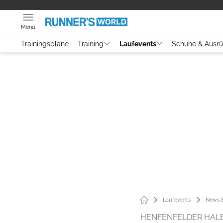
Menü
Trainingspläne
Training
Laufevents
Schuhe & Ausr
Laufevents
News &
HENFENFELDER HAL