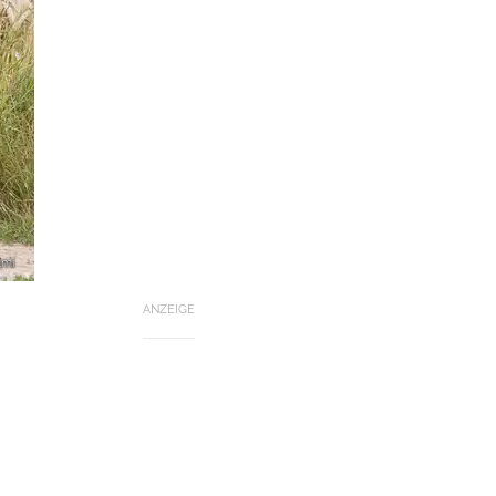
lmi
ANZEIGE