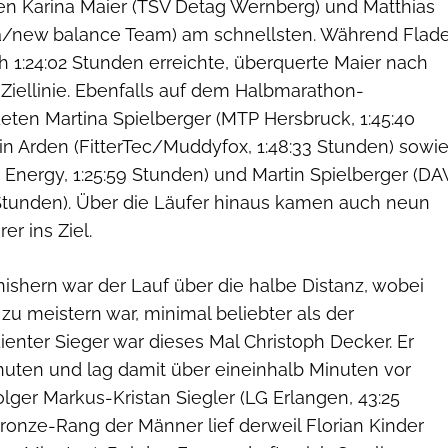
en Karina Maier (TSV Detag Wernberg) und Matthias
a/new balance Team) am schnellsten. Während Flad
ch 1:24:02 Stunden erreichte, überquerte Maier nach
 Ziellinie. Ebenfalls auf dem Halbmarathon-
ten Martina Spielberger (MTP Hersbruck, 1:45:40
in Arden (FitterTec/Muddyfox, 1:48:33 Stunden) sowi
 Energy, 1:25:59 Stunden) und Martin Spielberger (DA
 Stunden). Über die Läufer hinaus kamen auch neun
r ins Ziel.
nishern war der Lauf über die halbe Distanz, wobei
zu meistern war, minimal beliebter als der
enter Sieger war dieses Mal Christoph Decker. Er
nuten und lag damit über eineinhalb Minuten vor
lger Markus-Kristan Siegler (LG Erlangen, 43:25
ronze-Rang der Männer lief derweil Florian Kinder