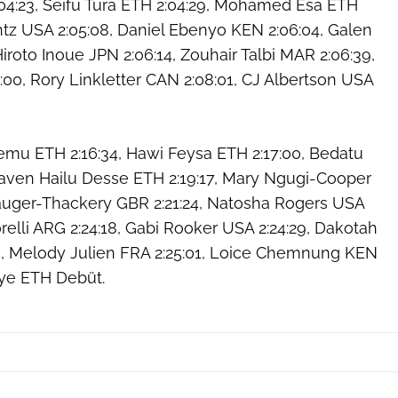
:23, Seifu Tura ETH 2:04:29, Mohamed Esa ETH
tz USA 2:05:08, Daniel Ebenyo KEN 2:06:04, Galen
iroto Inoue JPN 2:06:14, Zouhair Talbi MAR 2:06:39,
00, Rory Linkletter CAN 2:08:01, CJ Albertson USA
mu ETH 2:16:34, Hawi Feysa ETH 2:17:00, Bedatu
Haven Hailu Desse ETH 2:19:17, Mary Ngugi-Cooper
Hauger-Thackery GBR 2:21:24, Natosha Rogers USA
orelli ARG 2:24:18, Gabi Rooker USA 2:24:29, Dakotah
, Melody Julien FRA 2:25:01, Loice Chemnung KEN
ye ETH Debüt.
Victah Sailer