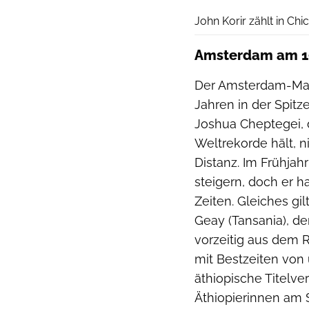
John Korir zählt in Ch
Amsterdam am 1
Der Amsterdam-Marat
Jahren in der Spit
Joshua Cheptegei, 
Weltrekorde hält, n
Distanz. Im Frühjah
steigern, doch er ha
Zeiten. Gleiches gil
Geay (Tansania), d
vorzeitig aus dem 
mit Bestzeiten von 
äthiopische Titelve
Äthiopierinnen am S