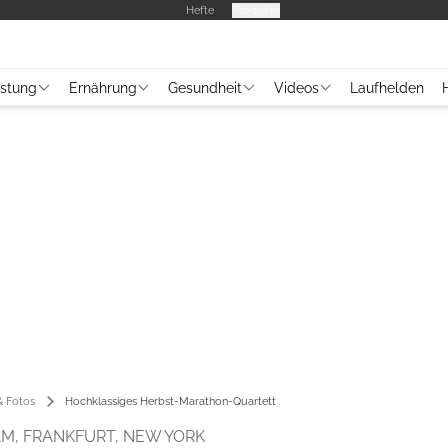
Hefte
Produkte
üstung
Ernährung
Gesundheit
Videos
Laufhelden
 Fotos
Hochklassiges Herbst-Marathon-Quartett
M, FRANKFURT, NEW YORK