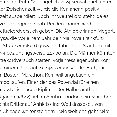
nn blieb Ruth Chepngetich 2024 sensationell unter
n der Zwischenzeit wurde die Kenianerin positiv
rzeit suspendiert. Doch ihr Weltrekord steht, da es
ive Dopingprobe gab. Bei den Frauen wird es
Weltrekordversuch geben. Die Äthiopierinnen Megertu
sa, die vor einem Jahr den Mainova Frankfurt-
 Streckenrekord gewann, führen die Startliste mit
6:34 beziehungsweise 2:17:00 an. Die Männer könnten
rekordversuch starten. Vorjahressieger John Korir
or einem Jahr auf 2:02:44 verbessert. Im Frühjahr
 Boston-Marathon. Korir will angeblich ein
o laufen. Einer, der das Potenzial für einen
üsste, ist Jacob Kiplimo. Der Halbmarathon-
ganda (56:42) lief im April in London sein Marathon-
 als Dritter auf Anhieb eine Weltklassezeit von
h in Chicago weiter steigern - wie weit das geht, wird