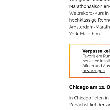
Marathonsaison err
Weltrekord-Kurs i
hochklassige Renne
Amsterdam-Maratho
York-Marathon.
Verpasse ke
Favorisiere Ru
neuesten Inhal
öffnen und Aus
bevorzugen.
Chicago am 12. 
In Chicago fielen 
Zunächst lief der z