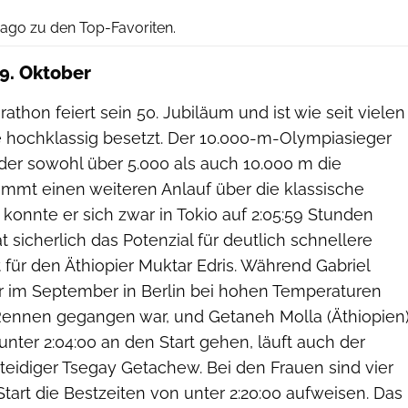
icago zu den Top-Favoriten.
9. Oktober
hon feiert sein 50. Jubiläum und ist wie seit vielen
ze hochklassig besetzt. Der 10.000-m-Olympiasieger
der sowohl über 5.000 als auch 10.000 m die
immt einen weiteren Anlauf über die klassische
r konnte er sich zwar in Tokio auf 2:05:59 Stunden
t sicherlich das Potenzial für deutlich schnellere
t für den Äthiopier Muktar Edris. Während Gabriel
er im September in Berlin bei hohen Temperaturen
Rennen gegangen war, und Getaneh Molla (Äthiopien
unter 2:04:00 an den Start gehen, läuft auch der
rteidiger Tsegay Getachew. Bei den Frauen sind vier
tart die Bestzeiten von unter 2:20:00 aufweisen. Das