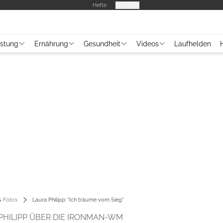
Hefte
Produkte
üstung
Ernährung
Gesundheit
Videos
Laufhelden
 Fotos
Laura Philipp: "Ich träume vom Sieg"
PHILIPP ÜBER DIE IRONMAN-WM