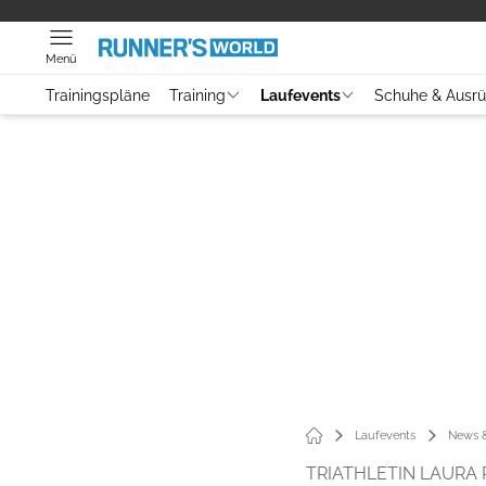
Menü
Trainingspläne
Training
Laufevents
Schuhe & Ausr
Laufevents
News &
TRIATHLETIN LAURA 