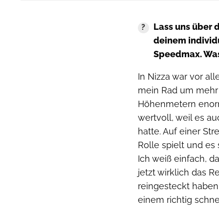
Lass uns über d
deinem individ
Speedmax. Was 
In Nizza war vor a
mein Rad um mehr a
Höhenmetern enorm 
wertvoll, weil es a
hatte. Auf einer St
Rolle spielt und es
Ich weiß einfach, d
jetzt wirklich das R
reingesteckt haben 
einem richtig schne