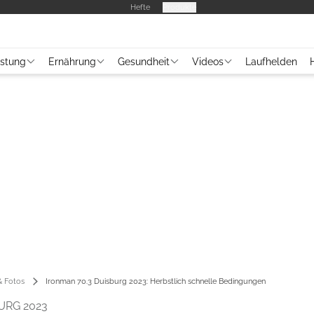
Hefte
Produkte
üstung
Ernährung
Gesundheit
Videos
Laufhelden
 Fotos
Ironman 70.3 Duisburg 2023: Herbstlich schnelle Bedingungen
URG 2023