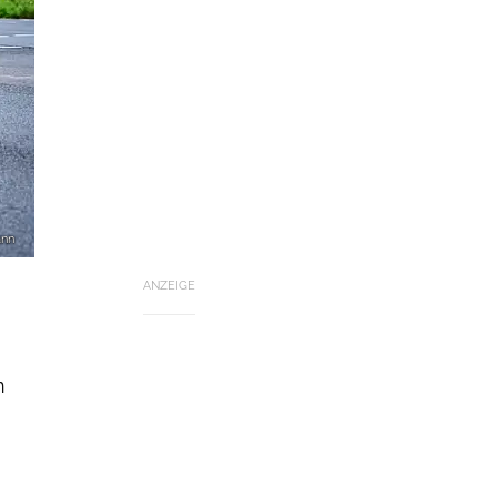
ann
ANZEIGE
n