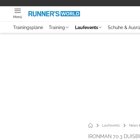
Menü
Trainingspläne
Training
Laufevents
Schuhe & Ausr
Laufevents
News &
IRONMAN 70.3 DUISB