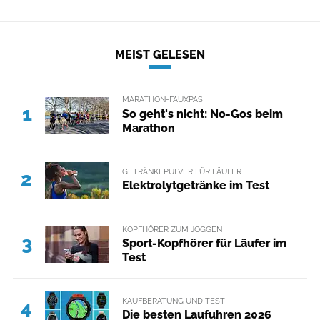
MEIST GELESEN
MARATHON-FAUXPAS
1
So geht's nicht: No-Gos beim
Marathon
GETRÄNKEPULVER FÜR LÄUFER
2
Elektrolytgetränke im Test
KOPFHÖRER ZUM JOGGEN
3
Sport-Kopfhörer für Läufer im
Test
KAUFBERATUNG UND TEST
4
Die besten Laufuhren 2026