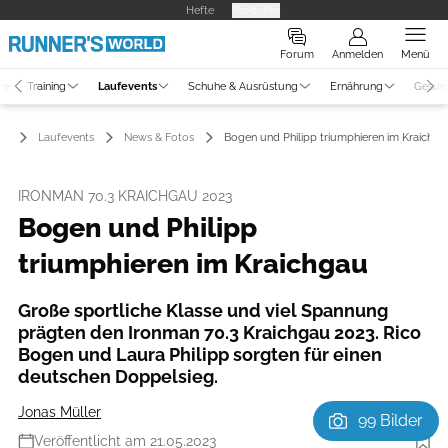
Hefte
Produkte
Forum
Anmelden
Menü
ne
Training
Laufevents
Schuhe & Ausrüstung
Ernährung
Gesun
Laufevents
News & Fotos
Bogen und Philipp triumphieren im Kraichga
IRONMAN 70.3 KRAICHGAU 2023
Bogen und Philipp
triumphieren im Kraichgau
Große sportliche Klasse und viel Spannung
prägten den Ironman 70.3 Kraichgau 2023. Rico
Bogen und Laura Philipp sorgten für einen
deutschen Doppelsieg.
Jonas Müller
99 Bilder
Veröffentlicht am 21.05.2023