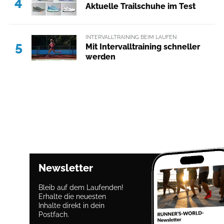
4
Aktuelle Trailschuhe im Test
INTERVALLTRAINING BEIM LAUFEN
5
Mit Intervalltraining schneller
werden
Newsletter
Bleib auf dem Laufenden!
Erhalte die neuesten
Inhalte direkt in dein
Postfach.