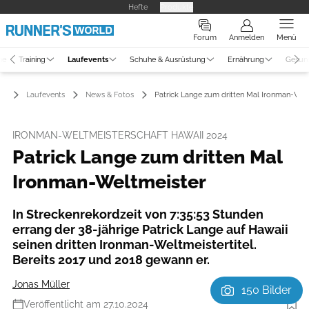
Hefte
Produkte
Forum
Anmelden
Menü
ne
Training
Laufevents
Schuhe & Ausrüstung
Ernährung
Gesun
Laufevents
News & Fotos
Patrick Lange zum dritten Mal Ironman-Wel
IRONMAN-WELTMEISTERSCHAFT HAWAII 2024
Patrick Lange zum dritten Mal
Ironman-Weltmeister
In Streckenrekordzeit von 7:35:53 Stunden
errang der 38-jährige Patrick Lange auf Hawaii
seinen dritten Ironman-Weltmeistertitel.
Bereits 2017 und 2018 gewann er.
Jonas Müller
150 Bilder
Veröffentlicht am 27.10.2024