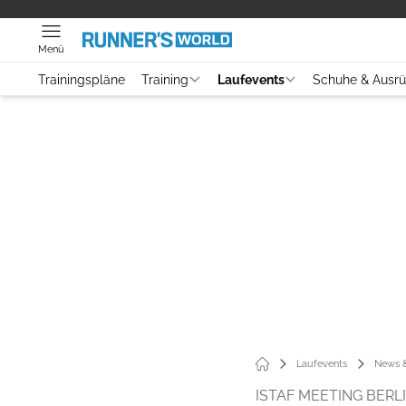
Menü
Trainingspläne
Training
Laufevents
Schuhe & Ausr
Laufevents
News &
ISTAF MEETING BERLI