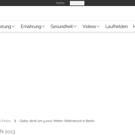
Hefte
Produkte
üstung
Ernährung
Gesundheit
Videos
Laufhelden
 Fotos
Gidey dicht am 5.000-Meter-Weltrekord in Berlin
N 2023