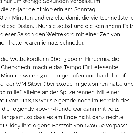
d nur um wenige Sekunden verpasst. Im
 die 25-jährige Äthiopierin am Sonntag
,79 Minuten und erzielte damit die viertschnellste j
 diese Distanz. Nur sie selbst und die Kenianerin Fait
n dieser Saison den Weltrekord mit einer Zeit von
n hatte, waren jemals schneller.
 die Weltrekordlerin über 3.000 m Hindernis, die
e Chepkoech, machte das Tempo für Letesenbet
6 Minuten waren 3.000 m gelaufen und bald darauf
bei der WM Silber über 10.000 m gewonnen hatte un
0 m lief, alleine an der Spitze rennen. Mit einer
it von 11:18,18 war sie gerade noch im Bereich des
 die folgende 400-m-Runde war dann mit 70,11
langsam, so dass es am Ende nicht ganz reichte.
 Gidey ihre eigene Bestzeit von 14:06,62 verpasst,