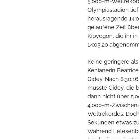
5.000-m-Weltrekor
Olympiastadion lief
herausragende 14:08
gelaufene Zeit über
Kipyegon, die ihr i
14:05,20 abgenomme
Keine geringere als
Kenianerin Beatric
Gidey. Nach 8:30,1
musste Gidey, die 
dann nicht über 5.00
4.000-m-Zwischenze
Weltrekordes. Doch
Sekunden etwas zu 
Während Letesenbet