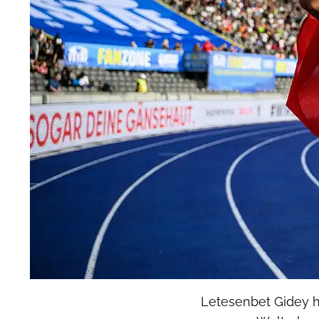
Letesenbet Gidey h