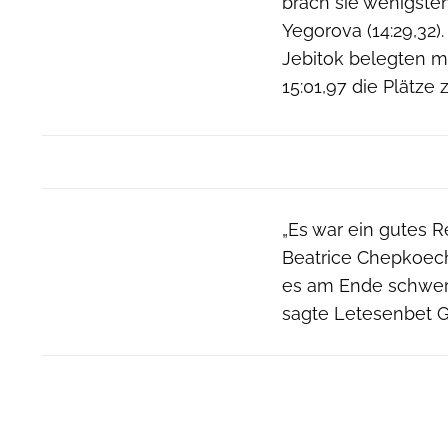
brach sie wenigste
Yegorova (14:29,32
Jebitok belegten m
15:01,97 die Plätze 
„Es war ein gutes 
Beatrice Chepkoech
es am Ende schwer f
sagte Letesenbet G