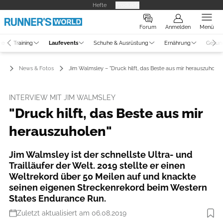
Hefte
Produkte
Forum
Anmelden
Menü
ne
Training
Laufevents
Schuhe & Ausrüstung
Ernährung
Gesun
ts
News & Fotos
Jim Walmsley – "Druck hilft, das Beste aus mir herauszuholen
INTERVIEW MIT JIM WALMSLEY
"Druck hilft, das Beste aus mir
herauszuholen"
Jim Walmsley ist der schnellste Ultra- und
Trailläufer der Welt. 2019 stellte er einen
Weltrekord über 50 Meilen auf und knackte
seinen eigenen Streckenrekord beim Western
States Endurance Run.
Zuletzt aktualisiert am 06.08.2019
Foto: Hoka One One