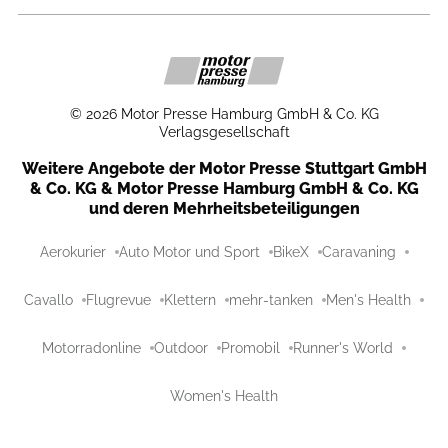
©
2026
Motor Presse Hamburg GmbH & Co. KG
Verlagsgesellschaft
Weitere Angebote der Motor Presse Stuttgart GmbH
& Co. KG & Motor Presse Hamburg GmbH & Co. KG
und deren Mehrheitsbeteiligungen
Aerokurier
Auto Motor und Sport
BikeX
Caravaning
Cavallo
Flugrevue
Klettern
mehr-tanken
Men's Health
Motorradonline
Outdoor
Promobil
Runner's World
Women's Health