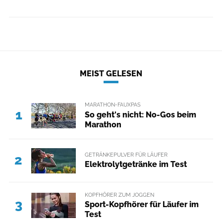
MEIST GELESEN
MARATHON-FAUXPAS
1
So geht's nicht: No-Gos beim
Marathon
GETRÄNKEPULVER FÜR LÄUFER
2
Elektrolytgetränke im Test
KOPFHÖRER ZUM JOGGEN
3
Sport-Kopfhörer für Läufer im
Test