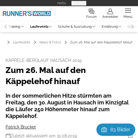
Hefte
Produkte
Forum
Anmelden
Menü
ne
Training
Laufevents
Schuhe & Ausrüstung
Ernährung
Gesun
Laufevents
News & Fotos
Zum 26. Mal auf den Käppelehof hinauf
KÄPPELE-BERGLAUF HAUSACH 2019
Zum 26. Mal auf den
Käppelehof hinauf
In der sommerlichen Hitze stürmten am
Freitag, den 30. August in Hausach im Kinzigtal
die Läufer 250 Höhenmeter hinauf zum
Käppelehof.
Patrick Brucker
83 Bilder
Zuletzt aktualisiert am 31.08.2019