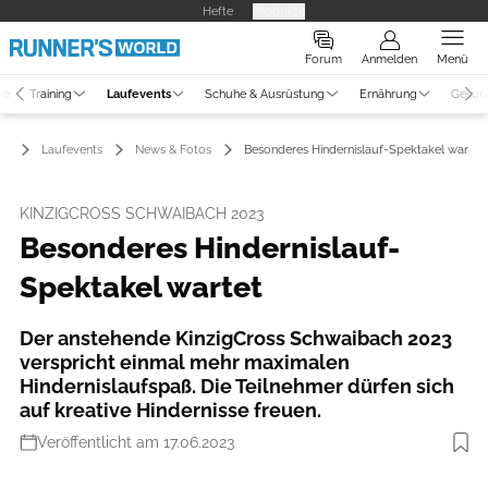
Hefte
Produkte
Forum
Anmelden
Menü
ne
Training
Laufevents
Schuhe & Ausrüstung
Ernährung
Gesun
Laufevents
News & Fotos
Besonderes Hindernislauf-Spektakel wartet
KINZIGCROSS SCHWAIBACH 2023
Besonderes Hindernislauf-
Spektakel wartet
Der anstehende KinzigCross Schwaibach 2023
verspricht einmal mehr maximalen
Hindernislaufspaß. Die Teilnehmer dürfen sich
auf kreative Hindernisse freuen.
Veröffentlicht am 17.06.2023
Foto: Jürgen Gadke/Veranstalter