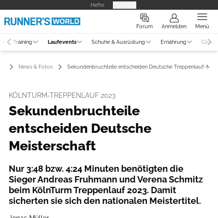
Hefte
Produkte
Forum
Anmelden
Menü
ne
Training
Laufevents
Schuhe & Ausrüstung
Ernährung
Gesun
ts
News & Fotos
Sekundenbruchteile entscheiden Deutsche Treppenlauf-Meis
KÖLNTURM-TREPPENLAUF 2023
Sekundenbruchteile
entscheiden Deutsche
Meisterschaft
Nur 3:48 bzw. 4:24 Minuten benötigten die
Sieger Andreas Fruhmann und Verena Schmitz
beim KölnTurm Treppenlauf 2023. Damit
sicherten sie sich den nationalen Meistertitel.
Jonas Müller