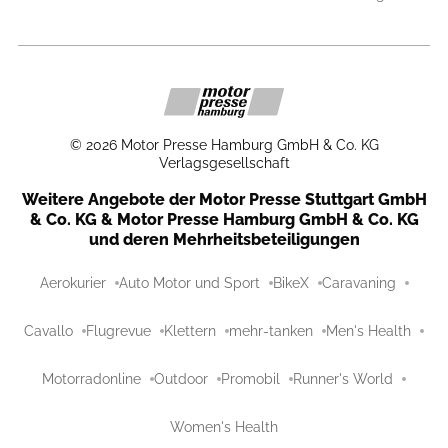
©
2026
Motor Presse Hamburg GmbH & Co. KG
Verlagsgesellschaft
Weitere Angebote der Motor Presse Stuttgart GmbH
& Co. KG & Motor Presse Hamburg GmbH & Co. KG
und deren Mehrheitsbeteiligungen
Aerokurier
Auto Motor und Sport
BikeX
Caravaning
Cavallo
Flugrevue
Klettern
mehr-tanken
Men's Health
Motorradonline
Outdoor
Promobil
Runner's World
Women's Health