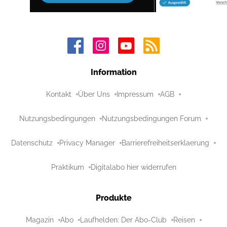
Information
Kontakt
Über Uns
Impressum
AGB
Nutzungsbedingungen
Nutzungsbedingungen Forum
Datenschutz
Privacy Manager
Barrierefreiheitserklaerung
Praktikum
Digitalabo hier widerrufen
Produkte
Magazin
Abo
Laufhelden: Der Abo-Club
Reisen