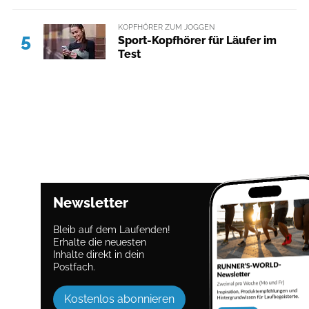
KOPFHÖRER ZUM JOGGEN
5
Sport-Kopfhörer für Läufer im
Test
Newsletter
Bleib auf dem Laufenden!
Erhalte die neuesten
Inhalte direkt in dein
Postfach.
Kostenlos abonnieren