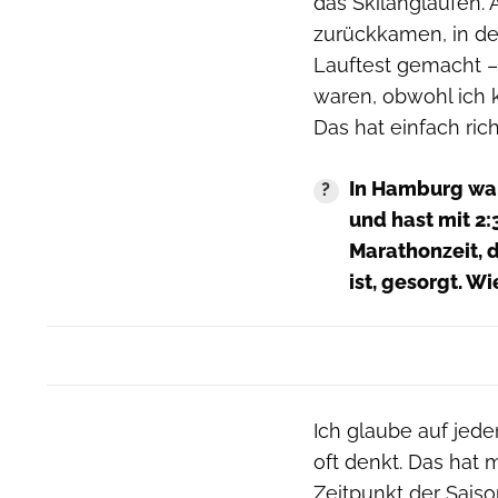
das Skilanglaufen.
zurückkamen, in dem
Lauftest gemacht –
waren, obwohl ich 
Das hat einfach rich
In Hamburg war
und hast mit
2:
Marathonzeit, d
ist, gesorgt.
Wie
Ich glaube auf jeden
oft denkt. Das hat
Zeitpunkt der Saison