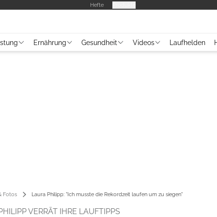
Hefte
Produkte
üstung
Ernährung
Gesundheit
Videos
Laufhelden
 Fotos
Laura Philipp: "Ich musste die Rekordzeit laufen um zu siegen"
PHILIPP VERRÄT IHRE LAUFTIPPS