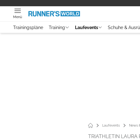
Menü
Trainingspläne
Training
Laufevents
Schuhe & Ausr
Laufevents
News &
TRIATHLETIN LAURA 