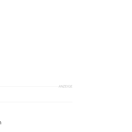
n
ANZEIGE
m