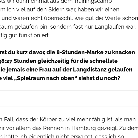
 Als wir dann einmal aus dem Trainingscamp
 ich viel auf den Skiern war, haben wir einen
 und waren echt überrascht, wie gut die Werte scho
kaum gelaufen bin, sondern fast nur Langlaufen war.
tig gut funktioniert.
st du kurz davor, die 8-Stunden-Marke zu knacken
38:27 Stunden gleichzeitig für die schnellste
ie jemals eine Frau auf der Langdistanz gelaufen
 viel „Spielraum nach oben“ siehst du noch?
 Fall, dass der Körper zu viel mehr fähig ist, als man
 mir vor allem das Rennen in Hamburg gezeigt. Zu de
 hätte ich eigentlich nicht erwartet, dass ich so