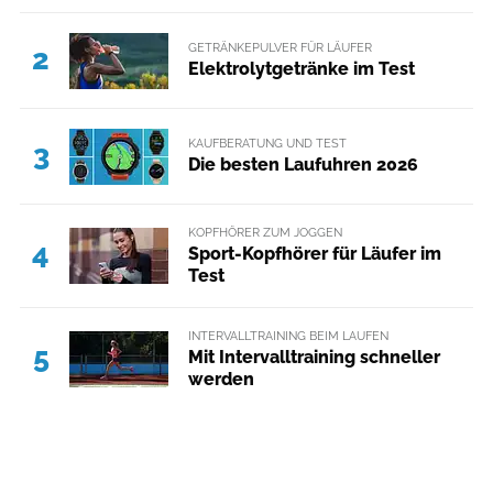
GETRÄNKEPULVER FÜR LÄUFER
2
Elektrolytgetränke im Test
KAUFBERATUNG UND TEST
3
Die besten Laufuhren 2026
KOPFHÖRER ZUM JOGGEN
4
Sport-Kopfhörer für Läufer im
Test
INTERVALLTRAINING BEIM LAUFEN
5
Mit Intervalltraining schneller
werden