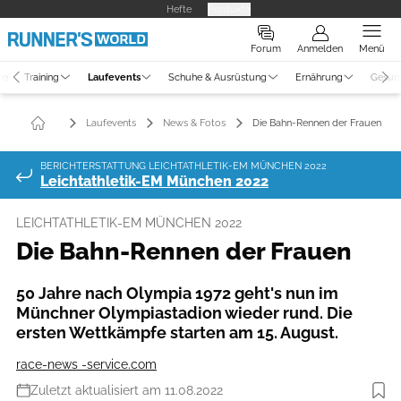
Hefte
Produkte
Forum
Anmelden
Menü
ne
Training
Laufevents
Schuhe & Ausrüstung
Ernährung
Gesun
Laufevents
News & Fotos
Die Bahn-Rennen der Frauen
BERICHTERSTATTUNG LEICHTATHLETIK-EM MÜNCHEN 2022
Leichtathletik-EM München 2022
LEICHTATHLETIK-EM MÜNCHEN 2022
Die Bahn-Rennen der Frauen
50 Jahre nach Olympia 1972 geht's nun im
Münchner Olympiastadion wieder rund. Die
ersten Wettkämpfe starten am 15. August.
race-news -service.com
Zuletzt aktualisiert am 11.08.2022
Foto: Getty Images / European Championships