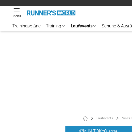
Menü
Trainingspläne
Training
Laufevents
Schuhe & Ausr
Laufevents
News &
WM IN TOKYO 2025