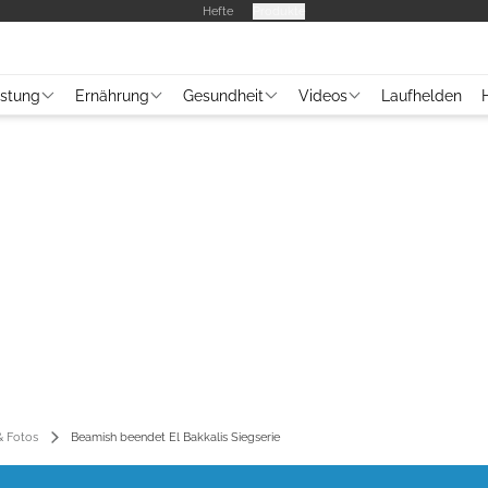
Hefte
Produkte
üstung
Ernährung
Gesundheit
Videos
Laufhelden
 Fotos
Beamish beendet El Bakkalis Siegserie