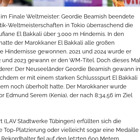
t, im Finale Weltmeister: Geordie Beamish beendete
tik-Weltmeisterschaften in Tokio überraschend die
fiane El Bakkali über 3.000 m Hindernis. In den
 hatte der Marokkaner El Bakkali alle großen
ie Hindernisse gewonnen. 2021 und 2024 wurde er
2 und 2023 gewann er den WM-Titel. Doch dieses Ma
nderer: Der Neuseeländer Geordie Beamish gewann i
achdem er mit einem starken Schlussspurt El Bakkali
tern noch überholt hatte. Der Marokkaner wurde
vor Edmund Serem (Kenia), der nach 8:34,56 im Ziel
t (LAV Stadtwerke Tübingen) erfüllten sich die
 Top-Platzierung oder vielleicht sogar eine Medaille
 Rekordhalter fiel auf den letzten 600 Metern