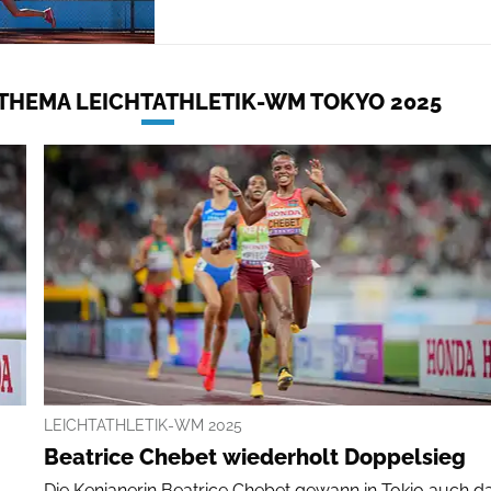
THEMA LEICHTATHLETIK-WM TOKYO 2025
LEICHTATHLETIK-WM 2025
Beatrice Chebet wiederholt Doppelsieg
Die Kenianerin Beatrice Chebet gewann in Tokio auch d