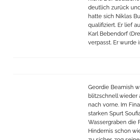
deutlich zurück un
hatte sich Niklas B
qualifiziert. Er lie
Karl Bebendorf (Dre
verpasst. Er wurde 
Geordie Beamish wa
blitzschnell wieder
nach vorne. Im Fina
starken Spurt Soufi
Wassergraben die 
Hindernis schon wie
zu sicher, zog sei