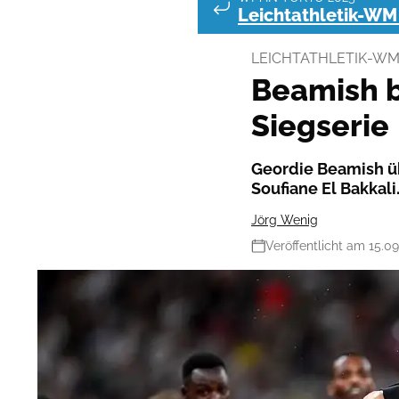
Leichtathletik-WM
LEICHTATHLETIK-WM
Beamish b
Siegserie
Geordie Beamish üb
Soufiane El Bakkali
Jörg Wenig
Veröffentlicht am 15.0