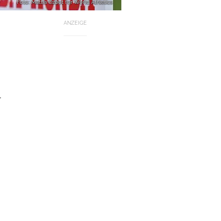
Foto: Mattia Ozbot for World Athletics
ANZEIGE
l
n