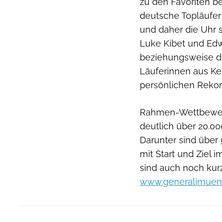
zu den Favoriten 
deutsche Topläufe
und daher die Uhr s
Luke Kibet und Edw
beziehungsweise di
Läuferinnen aus Ken
persönlichen Rekord
Rahmen-Wettbewerb
deutlich über 20.00
Darunter sind über 
mit Start und Ziel
sind auch noch kurz
www.generalimuen