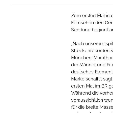
Zum ersten Mal in 
Fernsehen den Gene
Sendung beginnt a
„Nach unserem spi
Streckenrekorden v
München-Marathon w
der Männer und Frau
deutsches Element 
Marke schafft“, sa
ersten Mal im BR gez
Während die vorher
voraussichtlich wen
für die breite Mass