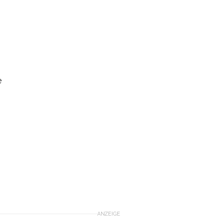
e
n
ANZEIGE