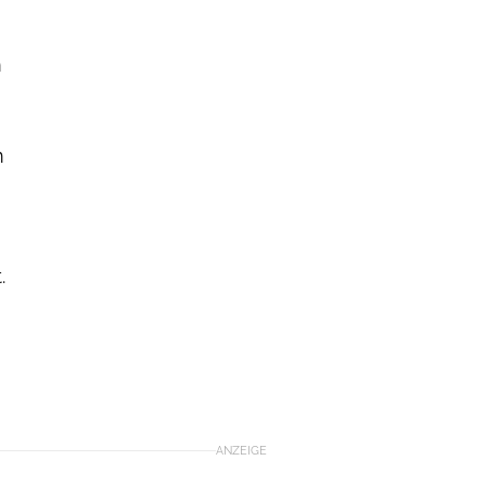
m
m
.
ANZEIGE