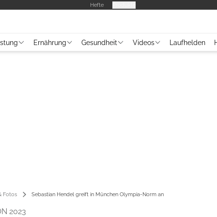
Hefte
Produkte
üstung
Ernährung
Gesundheit
Videos
Laufhelden
 Fotos
Sebastian Hendel greift in München Olympia-Norm an
N 2023